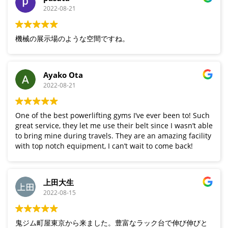
2022-08-21
機械の展示場のような空間ですね。
Ayako Ota
2022-08-21
One of the best powerlifting gyms I’ve ever been to! Such
great service, they let me use their belt since I wasn’t able
to bring mine during travels. They are an amazing facility
with top notch equipment, I can’t wait to come back!
上田大生
2022-08-15
鬼ジム町屋東京から来ました。豊富なラック台で伸び伸びと