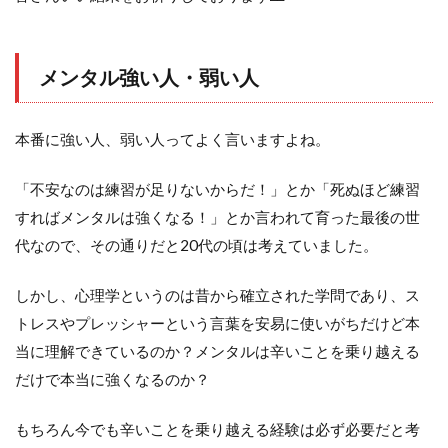
手
権
大
会
メンタル強い人・弱い人
2
メン
タル
本番に強い人、弱い人ってよく言いますよね。
強い
人・
「不安なのは練習が足りないからだ！」とか「死ぬほど練習
弱い
人
すればメンタルは強くなる！」とか言われて育った最後の世
3
代なので、その通りだと20代の頃は考えていました。
あが
り・
しかし、心理学というのは昔から確立された学問であり、ス
さが
り
トレスやプレッシャーという言葉を安易に使いがちだけど本
当に理解できているのか？メンタルは辛いことを乗り越える
4
リ
だけで本当に強くなるのか？
ラ
ク
もちろん今でも辛いことを乗り越える経験は必ず必要だと考
セ