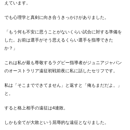
ー
えています。
シ
ョ
でも心理学と真剣に向き合うきっかけがありました。
ン
と
サ
「もう何も不安に思うことがないくらい試合に対する準備を
イ
した。お前は選手がそう思えるくらい選手を指導できた
キ
ン
か？」
グ
ア
ッ
これは私が最も尊敬するラグビー指導者がジュニアジャパン
プ
のオーストラリア遠征初戦前夜に私に話したセリフです。
私は「そこまでできてません」と返すと「俺もまだだよ。」
と。
すると格上相手の遠征は4連敗。
しかも全てが大敗という屈辱的な遠征となりました。