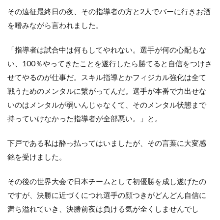
その遠征最終日の夜、その指導者の方と2人でバーに行きお酒
を嗜みながら言われました。
「指導者は試合中は何もしてやれない。選手が何の心配もな
い、100％やってきたことを遂行したら勝てると自信をつけさ
せてやるのが仕事だ。スキル指導とかフィジカル強化は全て
戦うためのメンタルに繋がってんだ。選手が本番で力出せな
いのはメンタルが弱いんじゃなくて、そのメンタル状態まで
持っていけなかった指導者が全部悪い。」と。
下戸である私は酔っ払ってはいましたが、その言葉に大変感
銘を受けました。
その後の世界大会で日本チームとして初優勝を成し遂げたの
ですが、決勝に近づくにつれ選手の顔つきがどんどん自信に
満ち溢れていき、決勝前夜は負ける気が全くしませんでし