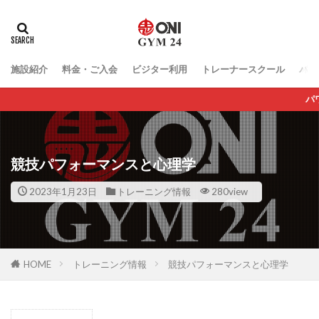
施設紹介
料金・ご入会
ビジター利用
トレーナースクール
パー
パワーラック待ち時間無し 
競技パフォーマンスと心理学
2023年1月23日
トレーニング情報
280view
HOME
トレーニング情報
競技パフォーマンスと心理学