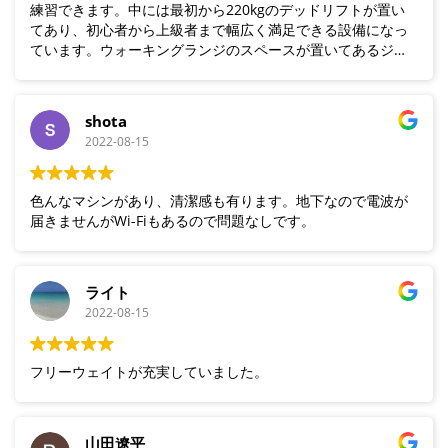
練習できます。中には最初から220kgのデッドリフトが置い
てあり、初心者から上級者まで幅広く満足できる設備になっ
ています。ウォーキングランジのスペースが置いてあるジム
は貴重だと思います。町屋東京にはないプリチャー台もあ
り、設備の広さを生かしたラインナップになっています。初
利用ですがあっという間に3時間経ってました。また大阪に寄
shota
る際は足を運ぼうかと思います。会員の人達とも交流でき
2022-08-15
て、充実した時間を過ごせました。ありがとうございます。
色んなマシンがあり、清潔感も有ります。地下なので電波が
届きませんがWi-Fiもあるので問題なしです。
ライト
2022-08-15
フリーウェイトが充実していました。
山田遼平