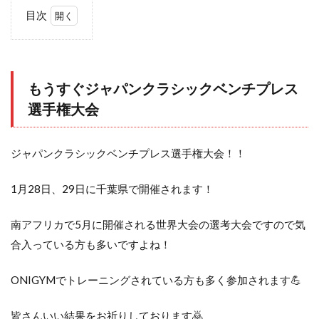
目次
1
も
う
す
もうすぐジャパンクラシックベンチプレス
ぐ
ジ
選手権大会
ャ
パ
ン
ジャパンクラシックベンチプレス選手権大会！！
ク
ラ
シ
1月28日、29日に千葉県で開催されます！
ッ
ク
南アフリカで5月に開催される世界大会の選考大会ですので気
ベ
ン
合入っている方も多いですよね！
チ
プ
ONIGYMでトレーニングされている方も多く参加されます💪
レ
ス
選
皆さんいい結果をお祈りしております🙇