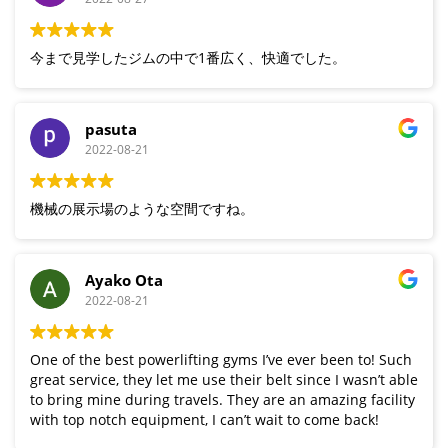
今まで見学したジムの中で1番広く、快適でした。
pasuta
2022-08-21
機械の展示場のような空間ですね。
Ayako Ota
2022-08-21
One of the best powerlifting gyms I’ve ever been to! Such
great service, they let me use their belt since I wasn’t able
to bring mine during travels. They are an amazing facility
with top notch equipment, I can’t wait to come back!