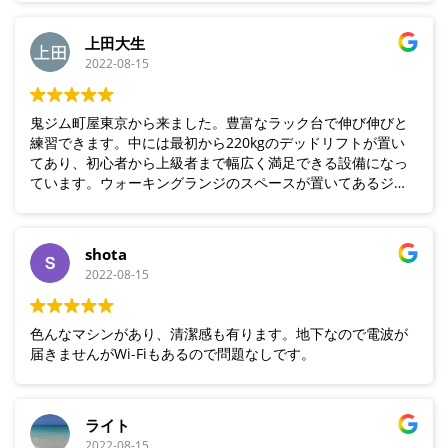
上田大生
2022-08-15
鬼ジム町屋東京から来ました。豊富なラック台で伸び伸びと
練習できます。中には最初から220kgのデッドリフトが置い
てあり、初心者から上級者まで幅広く満足できる設備になっ
ています。ウォーキングランジのスペースが置いてあるジム
は貴重だと思います。町屋東京にはないプリチャー台もあ
り、設備の広さを生かしたラインナップになっています。初
利用ですがあっという間に3時間経ってました。また大阪に寄
shota
る際は足を運ぼうかと思います。会員の人達とも交流でき
2022-08-15
て、充実した時間を過ごせました。ありがとうございます。
色んなマシンがあり、清潔感も有ります。地下なので電波が
届きませんがWi-Fiもあるので問題なしです。
ライト
2022-08-15