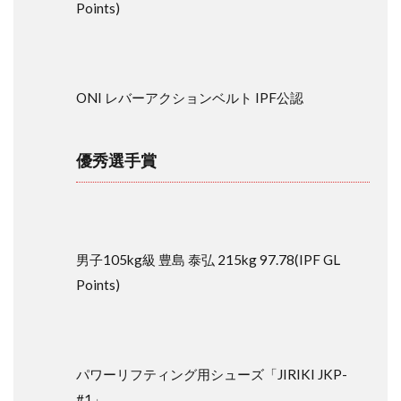
ONI
Points)
GYM
24
4.3
株式
ONI レバーアクションベルト IPF公認
会社
日垣
商店
焼き
優秀選手賞
鳥ど
ん
4.4
株式会
社ボデ
男子105kg級 豊島 泰弘 215kg 97.78(IPF GL
ィプラ
Points)
スイン
ターナ
ショナ
ル
HALEO
パワーリフティング用シューズ「JIRIKI JKP-
4.5
#1」