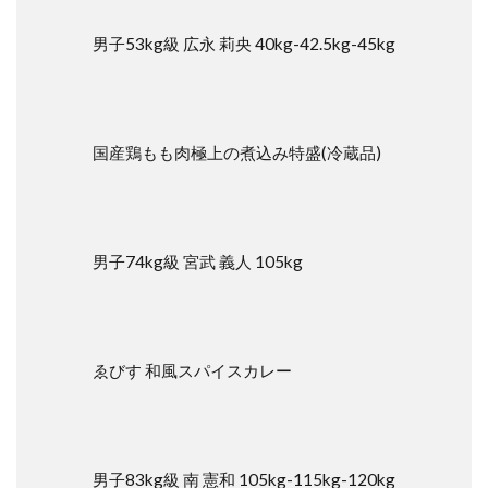
株式
会社
男子53kg級 広永 莉央 40kg-42.5kg-45kg
エデ
ナ メ
ディ
カル
スポ
ーツ
国産鶏もも肉極上の煮込み特盛(冷蔵品)
4.9
株式
会社
セラ
男子74kg級 宮武 義人 105kg
フィ
スワ
ット
5
ゑびす 和風スパイスカレー
JPA
の新
型コ
ロナ
ウィ
ルス
男子83kg級 南 憲和 105kg-115kg-120kg