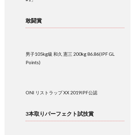
株式
会社
KSN
敢闘賞
4.6
株式
会社
健康
体力
研究
男子105kg級 和久 憲三 200kg 86.86(IPF GL
所
Points)
4.7
日進
ゴム
株式
会社
ONI リストラップ XX 2019IPF公認
JIRIKI
4.8
3本取りパーフェクト試技賞
アー
スコ
ンシ
ャス