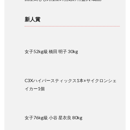
新人賞
女子52kg級 橋田 明子 30kg
C3Xハイパースティックス1本+サイクロンシェ
イカー1個
女子76kg級 小谷 星衣良 80kg