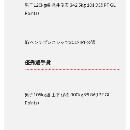
優秀
男子120kg級 梶井俊宏 342.5kg 101.95(IPF GL
選手
賞
Points)
1.3
敢闘
賞
焔 ベンチプレスシャツ2019IPF公認
1.4
3本取
りパ
ーフ
優秀選手賞
ェク
ト試
技賞
2
ノ
男子105kg級 山下 保樹 300kg 99.86(IPF GL
ー
Points)
ギ
ア
の
部
賞