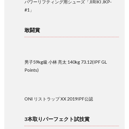
品
パワーリフティング用シューズ「JIRIKI JKP-
獲
#1」
得
者
2.1
敢闘賞
最優
秀選
手賞
2.2
優秀
男子59kg級 小林 亮太 140kg 73.12(IPF GL
選手
Points)
賞
2.3
敢闘
賞
ONI リストラップ XX 2019IPF公認
2.4
3本取
りパ
3本取りパーフェクト試技賞
ーフ
ェク