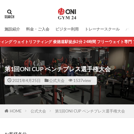
施設紹介
料金・ご入会
ビジター利用
トレーナースクール
パー
ティング 俊徳道駅徒歩2分 24時間 フリーウェイト専門 フィットネス
第1回ONI CUP ベンチプレス選手権大会
2021年4月25日
公式大会
1537view
HOME
公式大会
第1回ONI CUP ベンチプレス選手権大会
お客様各位