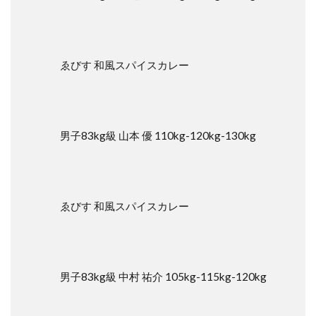
感染
症対
策運
用ガ
イド
ゑびす 和風スパイスカレー
ライ
ンに
基づ
き本
大会
男子83kg級 山本 優 110kg-120kg-130kg
は下
記の
とお
り行
いま
ゑびす 和風スパイスカレー
す。
6
試
合
進
男子83kg級 中村 祐介 105kg-115kg-120kg
行
上
の