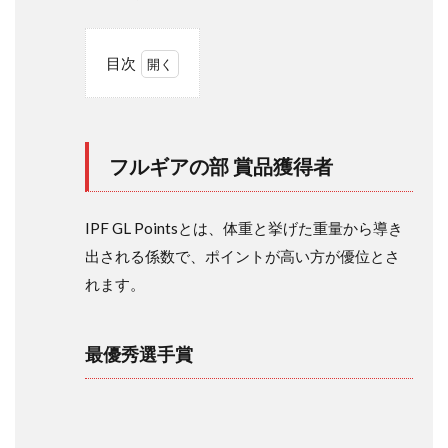
目次
1
フ
ル
ギ
フルギアの部 賞品獲得者
ア
の
部
賞
IPF GL Pointsとは、体重と挙げた重量から導き
品
出される係数で、ポイントが高い方が優位とさ
獲
得
れます。
者
1.1
最優秀選手賞
最優
秀選
手賞
1.2