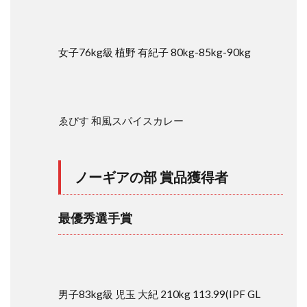
ト試
技賞
2.5
女子76kg級 植野 有紀子 80kg-85kg-90kg
新人
賞
3
4
ゑびす 和風スパイスカレー
協
賛
企
業
ノーギアの部 賞品獲得者
と
賞
品
最優秀選手賞
4.1
株式
会社
ONI
4.2
男子83kg級 児玉 大紀 210kg 113.99(IPF GL