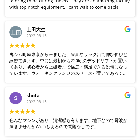
to bring mine during travels. They are an amazing facility
with top notch equipment, I can’t wait to come back!
上田大生
2022-08-15
鬼ジム町屋東京から来ました。豊富なラック台で伸び伸びと
練習できます。中には最初から220kgのデッドリフトが置い
てあり、初心者から上級者まで幅広く満足できる設備になっ
ています。ウォーキングランジのスペースが置いてあるジム
は貴重だと思います。町屋東京にはないプリチャー台もあ
り、設備の広さを生かしたラインナップになっています。初
利用ですがあっという間に3時間経ってました。また大阪に寄
shota
る際は足を運ぼうかと思います。会員の人達とも交流でき
2022-08-15
て、充実した時間を過ごせました。ありがとうございます。
色んなマシンがあり、清潔感も有ります。地下なので電波が
届きませんがWi-Fiもあるので問題なしです。